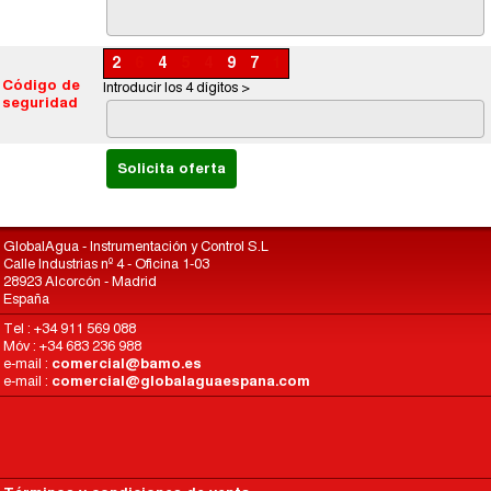
2
6
4
5
4
9
7
1
Código de
Introducir los 4 dígitos >
seguridad
GlobalAgua - Instrumentación y Control S.L
Calle Industrias nº 4 - Oficina 1-03
28923 Alcorcón - Madrid
España
Tel : +34 911 569 088
Móv : +34 683 236 988
e-mail :
comercial@bamo.es
e-mail :
comercial@globalaguaespana.com