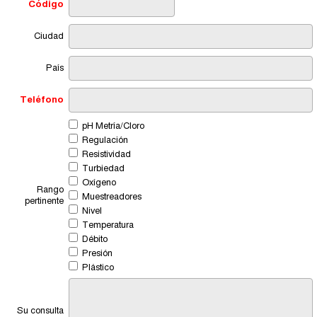
Código
Ciudad
País
Teléfono
pH Metría/Cloro
Regulación
Resistividad
Turbiedad
Oxígeno
Rango
Muestreadores
pertinente
Nivel
Temperatura
Débito
Presión
Plástico
Su consulta