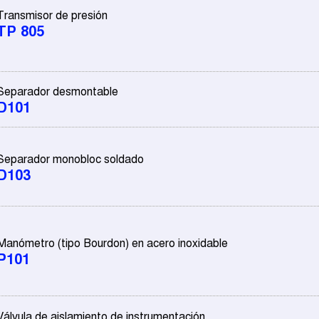
Transmisor de presión
TP 805
Separador desmontable
D101
Separador monobloc soldado
D103
Manómetro (tipo Bourdon) en acero inoxidable
P101
Válvula de aislamiento de instrumentación