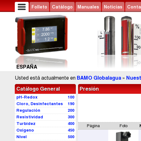
Folleto
Catálogo
Manuales
Noticias
Conta
ESPAÑA
Usted está actualmente en
BAMO Globalagua
»
Nuest
Catálogo General
Presión
pH-Redox
100
Cloro, Desinfectantes
190
Regulación
200
Resistividad
300
Turbidez
400
Página
Foto
Oxígeno
450
Nivel
500