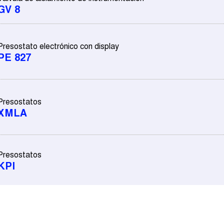
GV 8
Presostato electrónico con display
PE 827
Presostatos
XMLA
Presostatos
KPI