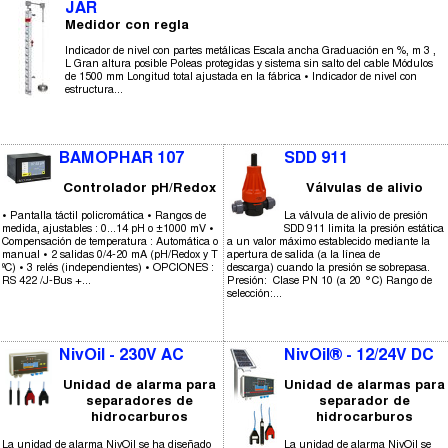
JAR
Medidor con regla
Indicador de nivel con partes metálicas Escala ancha Graduación en %, m 3 ,
L Gran altura posible Poleas protegidas y sistema sin salto del cable Módulos
de 1500 mm Longitud total ajustada en la fábrica • Indicador de nivel con
estructura...
BAMOPHAR 107
SDD 911
Controlador pH/Redox
Válvulas de alivio
• Pantalla táctil policromática • Rangos de
La válvula de alivio de presión
medida, ajustables : 0...14 pH o ±1000 mV •
SDD 911 limita la presión estática
Compensación de temperatura : Automática o
a un valor máximo establecido mediante la
manual • 2 salidas 0/4-20 mA (pH/Redox y T
apertura de salida (a la línea de
ºC) • 3 relés (independientes) • OPCIONES :
descarga) cuando la presión se sobrepasa.
RS 422 /J-Bus +...
Presión: Clase PN 10 (a 20 °C) Rango de
selección:...
NivOil - 230V AC
NivOil® - 12/24V DC
Unidad de alarma para
Unidad de alarmas para
separadores de
separador de
hidrocarburos
hidrocarburos
La unidad de alarma NivOil se ha diseñado
La unidad de alarma NivOil se