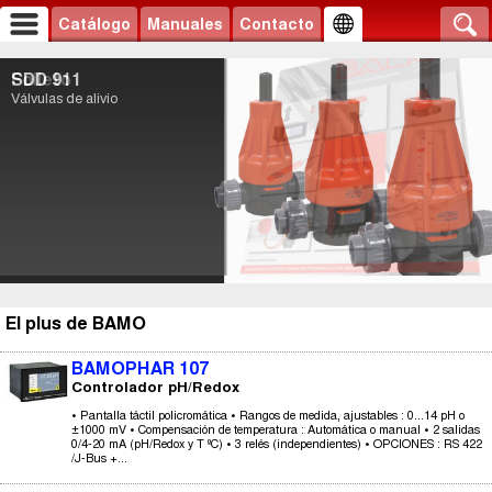
Catálogo
Manuales
Contacto
SDD 911
Folleto
Válvulas de alivio
El plus de BAMO
BAMOPHAR 107
Controlador pH/Redox
• Pantalla táctil policromática • Rangos de medida, ajustables : 0...14 pH o
±1000 mV • Compensación de temperatura : Automática o manual • 2 salidas
0/4-20 mA (pH/Redox y T ºC) • 3 relés (independientes) • OPCIONES : RS 422
/J-Bus +...