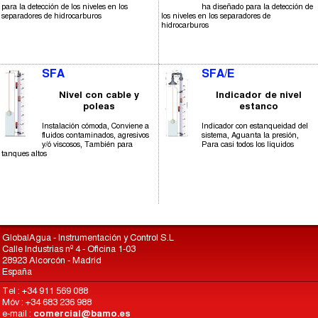
para la detección de los niveles en los
ha diseñado para la detección de
separadores de hidrocarburos
los niveles en los separadores de
hidrocarburos
SFA
SFA/E
Nivel con cable y
Indicador de nivel
poleas
estanco
Instalación cómoda, Conviene a
Indicador con estanqueidad del
fluidos contaminados, agresivos
sistema, Aguanta la presión,
y/ó viscosos, También para
Para casi todos los líquidos
tanques altos
GlobalAgua - Instrumentación y Control S.L
Calle Industrias nº 4 - Oficina 1-03
28923 Alcorcón - Madrid
España
Tel : +34 911 569 088
Móv : +34 683 236 988
e-mail :
comercial@bamo.es