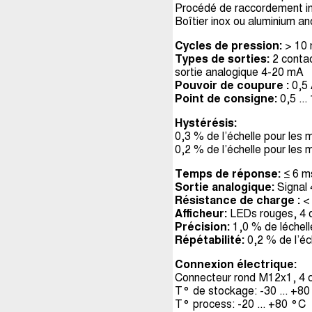
Procédé de raccordement ino
Boîtier inox ou aluminium an
Cycles de pression:
> 10 m
Types de sorties:
2 conta
sortie analogique 4-20 mA
Pouvoir de coupure :
0,5 
Point de consigne:
0,5 ...
Hystérésis:
0,3 % de l’échelle pour les 
0,2 % de l’échelle pour les 
Temps de réponse:
≤ 6 m
Sortie analogique:
Signal 
Résistance de charge :
<
Afficheur:
LEDs rouges, 4 d
Précision:
1,0 % de léchelle
Répétabilité:
0,2 % de l’éc
Connexion électrique:
Connecteur rond M12x1, 4 
T° de stockage: -30 ... +8
T° process: -20 ... +80 °C