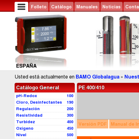
Folleto
Catálogo
Manuales
Noticias
Conta
ESPAÑA
Usted está actualmente en
BAMO Globalagua
»
Nuest
Catálogo General
PE 400/410
pH-Redox
100
Cloro, Desinfectantes
190
Regulación
200
Resistividad
300
Turbidez
400
Versión
PDF
Manual
de I
Oxígeno
450
Nivel
500