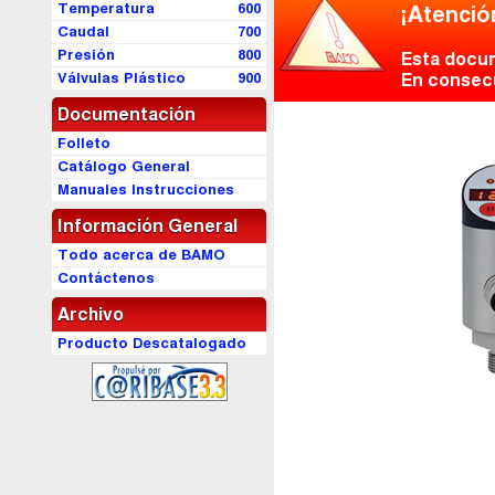
Temperatura
600
¡Atenció
Caudal
700
Presión
800
Esta docum
Válvulas Plástico
900
En consecu
Documentación
Folleto
Catálogo General
Manuales Instrucciones
Información General
Todo acerca de BAMO
Contáctenos
Archivo
Producto Descatalogado