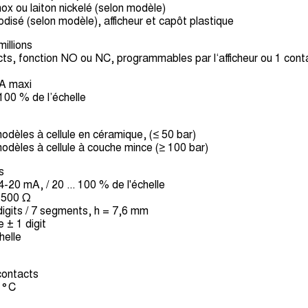
x ou laiton nickelé (selon modèle)
odisé (selon modèle), afficheur et capôt plastique
illions
cts, fonction NO ou NC, programmables par l‘afficheur ou 1 cont
A maxi
 100 % de l’échelle
modèles à cellule en céramique, (≤ 50 bar)
modèles à cellule à couche mince (≥ 100 bar)
s
4-20 mA, / 20 ... 100 % de l'échelle
 500 Ω
igits / 7 segments, h = 7,6 mm
 ± 1 digit
helle
contacts
0 °C