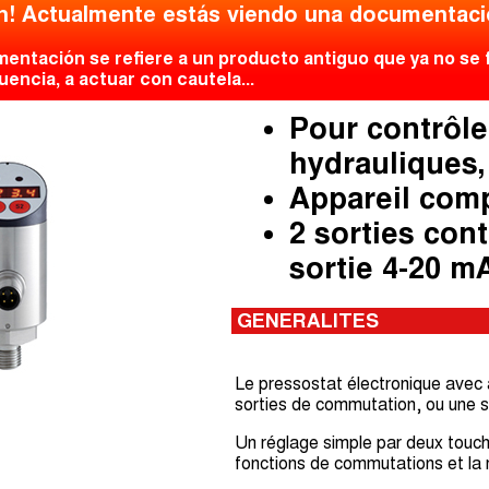
n! Actualmente estás viendo una documentació
entación se refiere a un producto antiguo que ya no se 
encia, a actuar con cautela...
Pour contrôle
hydrauliques
Appareil comp
2 sorties cont
sortie 4-20 m
GENERALITES
Le pressostat électronique avec 
sorties de commutation, ou une 
Un réglage simple par deux touch
fonctions de commutations et la réi