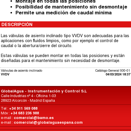
Montaje en todas las posiciones
Posibilidad de mantenimiento sin desmontaje
Permite una medición de caudal mínima
DESCRIPCIÓN
Las válvulas de asiento inclinado tipo VVDV son adecuadas para las
aplicaciones con fluidos limpios, como por ejemplo el control de
caudal o la abertura/cierre del circuito.
Estas válvulas se pueden montar en todas las posiciones y están
diseñadas para el mantenimiento sin necesidad de desmontaje.
Válvulas de asiento inclinado
Catálogo General 930-01
VVDV
04/03/2024 18:37
GlobalAgua - Instrumentación y Control S.L
Calle Industrias nº 4 - Oficina 1-03
28923 Alcorcón - Madrid España
Tel :
+34 911 569 088
Móv :
+34 683 236 988
e-mail :
comercial@bamo.es
e-mail :
comercial@globalaguaespana.com