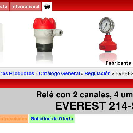
cto
International
Fabricante 
ros Productos
»
Catálogo General
»
Regulación
» EVERES
Relé con 2 canales, 4 u
EVEREST 214-
nstrucciones
Solicitud de
Oferta