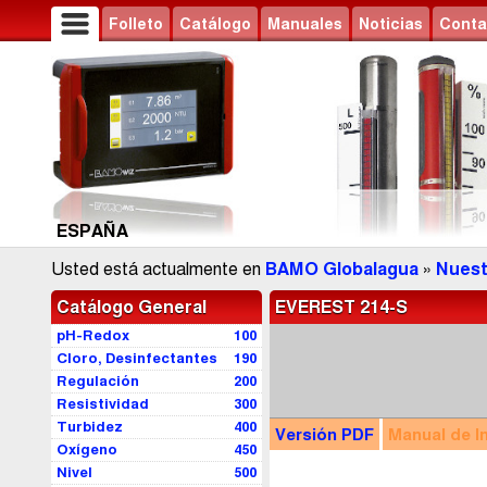
Folleto
Catálogo
Manuales
Noticias
Conta
ESPAÑA
Usted está actualmente en
BAMO Globalagua
»
Nuest
Catálogo General
EVEREST 214-S
pH-Redox
100
Cloro, Desinfectantes
190
Regulación
200
Resistividad
300
Turbidez
400
Versión
PDF
Manual
de I
Oxígeno
450
Nivel
500