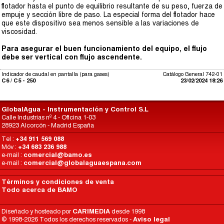
flotador hasta el punto de equilibrio resultante de su peso, fuerza de
empuje y sección libre de paso. La especial forma del flotador hace
que este dispositivo sea menos sensible a las variaciones de
viscosidad.
Para asegurar el buen funcionamiento del equipo, el flujo
debe ser vertical con flujo ascendente.
Indicador de caudal en pantalla (para gases)
Catálogo General 742-01
C6 / C5 - 250
23/02/2024 18:26
GlobalAgua - Instrumentación y Control S.L
Calle Industrias nº 4 - Oficina 1-03
28923 Alcorcón - Madrid España
Tel :
+34 911 569 088
Móv :
+34 683 236 988
e-mail :
comercial@bamo.es
e-mail :
comercial@globalaguaespana.com
Términos y condiciones de venta
Todo acerca de BAMO
Diseñado y hosteado por
CARIMEDIA
desde 1998
© 1998-2026 Todos los derechos reservados -
Aviso legal