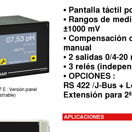
• Pantalla táctil 
• Rangos de medid
±1000 mV
• Compensación d
manual
• 2 salidas 0/4-2
• 3 relés (indepe
• OPCIONES :
RS 422 /J-Bus + 
 : Versión panel
Extensión para 2
strable)
APLICACIONES