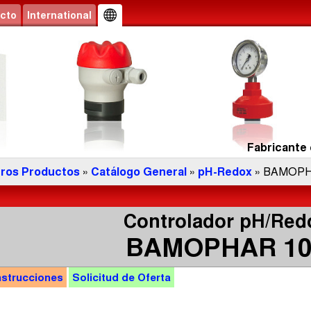
cto
International
Fabricante 
ros Productos
»
Catálogo General
»
pH-Redox
» BAMOPH
Controlador pH/Red
BAMOPHAR 10
nstrucciones
Solicitud de
Oferta