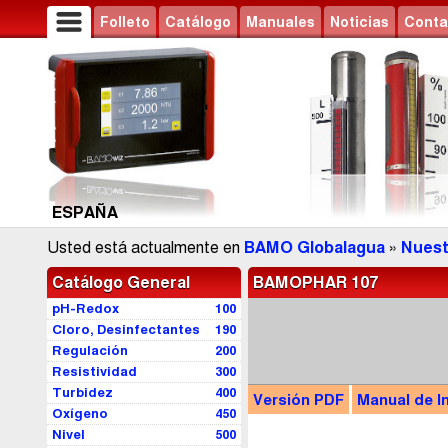
Folleto
Catálogo
Manuales
Noticias
Conta
ESPAÑA
Usted está actualmente en
BAMO Globalagua
»
Nuest
Catálogo General
BAMOPHAR 107
pH-Redox
100
Cloro, Desinfectantes
190
Regulación
200
Resistividad
300
Turbidez
400
Versión
PDF
Manual
de I
Oxígeno
450
Nivel
500