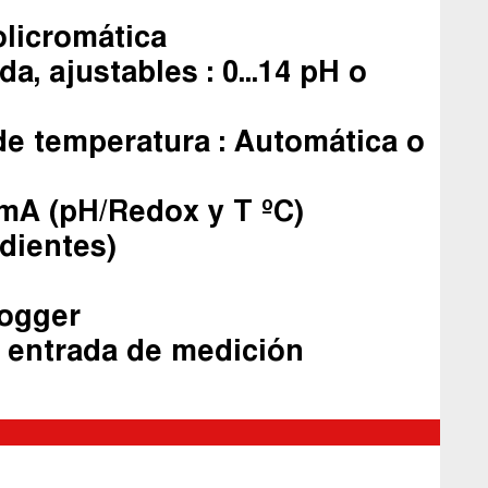
policromática
a, ajustables : 0...14 pH o
e temperatura : Automática o
0 mA (pH/Redox y T ºC)
ndientes)
Logger
ª entrada de medición