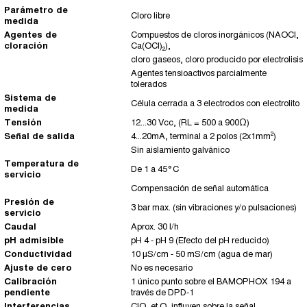
Parámetro de
Cloro libre
medida
Agentes de
Compuestos de cloros inorgánicos (NAOCl,
cloración
Ca(OCl)₂),
cloro gaseos, cloro producido por electrolisis
Agentes tensioactivos parcialmente
tolerados
Sistema de
Célula cerrada a 3 electrodos con electrolito
medida
Tensión
12...30 Vcc, (RL = 500 a 900Ω)
Señal de salida
4...20mA, terminal a 2 polos (2x1mm²)
Sin aislamiento galvánico
Temperatura de
De 1 a 45°C
servicio
Compensación de señal automática
Presión de
3 bar max. (sin vibraciones y/o pulsaciones)
servicio
Caudal
Aprox. 30 l/h
pH admisible
pH 4 - pH 9 (Efecto del pH reducido)
Conductividad
10 μS/cm - 50 mS/cm (agua de mar)
Ajuste de cero
No es necesario
Calibración
1 único punto sobre el BAMOPHOX 194 a
pendiente
través de DPD-1
Interferencias
ClO₂ et O₃ influyen sobre la señal