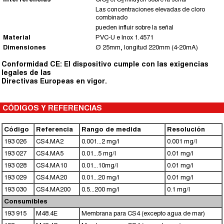
Las concentraciones elevadas de cloro
combinado
pueden influir sobre la señal
Material
PVC-U e Inox 1.4571
Dimensiones
Ø 25mm, longitud 220mm (4-20mA)
Conformidad CE: El dispositivo cumple con las exigencias
legales de las
Directivas Europeas en vigor.
CÓDIGOS Y REFERENCIAS
Código
Referencia
Rango de medida
Resolución
193 026
CS4.MA2
0.001...2 mg/l
0.001 mg/l
193 027
CS4.MA5
0.01...5 mg/l
0.01 mg/l
193 028
CS4.MA10
0.01...10mg/l
0.01 mg/l
193 029
CS4.MA20
0.01...20 mg/l
0.01 mg/l
193 030
CS4.MA200
0.5...200 mg/l
0.1 mg/l
Consumibles
193 915
M48.4E
Membrana para CS4 (excepto agua de mar)