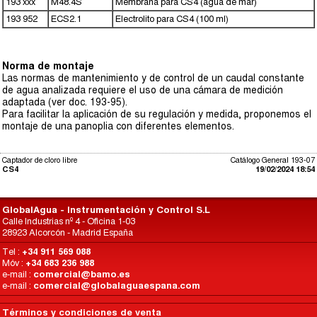
193 xxx
M48.4S
Membrana para CS4 (agua de mar)
193 952
ECS2.1
Electrolito para CS4 (100 ml)
Norma de montaje
Las normas de mantenimiento y de control de un caudal constante
de agua analizada requiere el uso de una cámara de medición
adaptada (ver doc. 193-95).
Para facilitar la aplicación de su regulación y medida, proponemos el
montaje de una panoplia con diferentes elementos.
Captador de cloro libre
Catálogo General 193-07
CS4
19/02/2024 18:54
GlobalAgua - Instrumentación y Control S.L
Calle Industrias nº 4 - Oficina 1-03
28923 Alcorcón - Madrid España
Tel :
+34 911 569 088
Móv :
+34 683 236 988
e-mail :
comercial@bamo.es
e-mail :
comercial@globalaguaespana.com
Términos y condiciones de venta