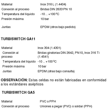
Material
Inox 316 L (1.4404)
Conexión al proceso
Bridas DIN 2633 PN 10
Temperatura del líquido
-10 ... +100 ºC
Presión máxima
10 bar
Juntas
EPDM (otros bajo pedido)
TURBISWITCH GA11
Material
Inox 304 (1.4301)
Conexión al
Bridas giratorias DIN 2642, PN10, Inox 316 Ti
proceso
(1.4541)
Temperatura del líquido
-10 ... +100 ºC
Presión máxima
10 bar
Juntas
EPDM (otras bajo consulta)
OBSERVACIÓN:
Estas celdas no están fabricadas en conformidad
a los estándares asépticos
TURBISWITCH GA5
Material
PVC o PPH
Conexión al proceso
Uniones a pegar (PVC) o soldar (PPH)