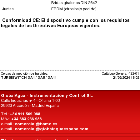
Bridas giratorias DIN 2642
Juntas
EPDM (otros bajo pedido)
Conformidad CE: El dispositivo cumple con los requisitos
legales de las Directivas Europeas vigentes.
Celdas de médición de turbidez
Catálogo General 422-01
TURBISWITCH GA1 / GA5 / GA11
21/02/2024 16:02
GlobalAgua - Instrumentación y Control S.L
Calle Industrias nº 4 - Oficina 1-03
28923 Alcorcón - Madrid España
Tel :
+34 911 569 088
Móv :
+34 683 236 988
e-mail :
comercial@bamo.es
e-mail :
comercial@globalaguaespana.com