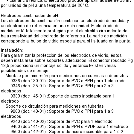
- Ganancia teórica: El electrodo produce aproximadamente 58 mV
por unidad de pH a una temperatura de 20°C.
Electrodos combinados de pH:
Los electrodos de combinación combinan un electrodo de medida y
un electrodo de referencia en una sola unidad. El electrodo de
medida está totalmente protegido por el electrolito circundante de
baja resistividad del electrodo de referencia. La parte de medición
corresponde al bulbo de vidrio especial para pH situado en la punta.
Instalación:
Para garantizar la protección de los electrodos de vidrio, éstos
deben instalarse sobre soportes adecuados. El conector roscado Pg
13,5 proporciona un montaje sólido y estanco.Existen varias
posibilidades de montaje:
Montaje por inmersión para mediciones en cuencas o depósitos :
9336 (doc 130-01) : Soporte de PVC o PPH para 1 electrodo
9346 (doc 135-01) : Soporte de PVC o PPH para 2 a 3
electrodos
9339 (doc 145-01) :Soporte de acero inoxidable para 1
electrodo
Soporte de circulación para mediciones en tuberías
9200 (doc 140-01) : Soporte de PVC o PPH para 1 a 3
electrodos
9240 (doc 140-02) : Soporte de PVC para 1 electrodo
9400 (doc 141-01) : Soporte de PPH o PVDF para 1 electrodo
9500 (doc 142-01) : Soporte de acero inoxidable para 1 ó 2